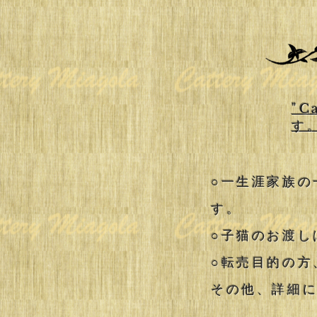
"C
す。
○一生涯家族の
す。
○子猫のお渡し
○転売目的の方
その他、詳細