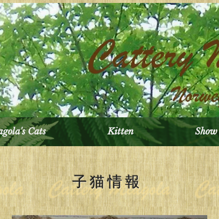
gola's Cats
Kitten
Show 
子猫情報