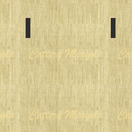
Winter in 2016
Autumn
SIRE:TICA
SIRE:TI
RW
RW
SGC
SGC
Miagola
Azureblu
Quinario
Wish
Doppio
of
DAM:TICA
Miagola
CH
DAM:Azu
Miagola
Merletto
Joulietta
a
Tulle
of
Miagola