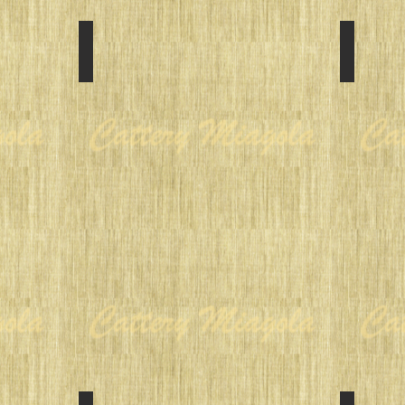
Autumn in 2015
Winter
SIRE
SIRE
:
:
TICA
TICA
RW
RW
SGC
SGC
Azureblue
Azureblu
Wish
Wish
of
of
Miagola
Miagola
DAM
DAM
:
:
Azureblue
Azureblu
Merletto
Flordfrill
a
of
Tulle
Miagola
of
/
Miagola
DM