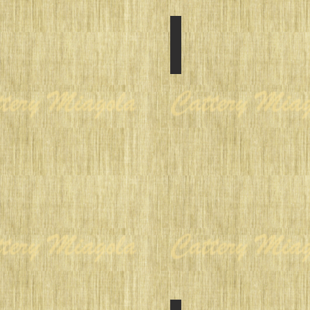
Spring in 2016
SIRE
:
TICA
CH
Miagola
Largo
DAM
:
Miagola
Nicoletta
di
Pesca