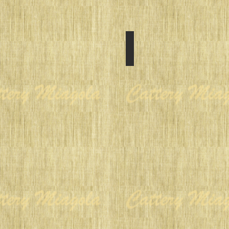
Autumn in 2017
SIRE:S:Moodindigo's
Delta
DAM:Azureblue
Point
le
Pommier