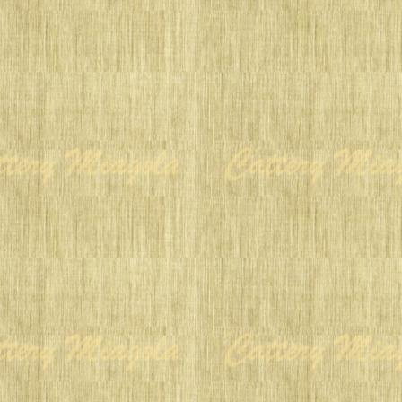
 in 2016
CA
e
reblue