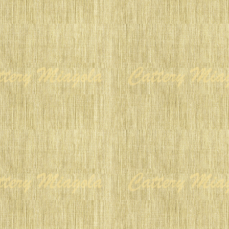
 in 2015
e
e